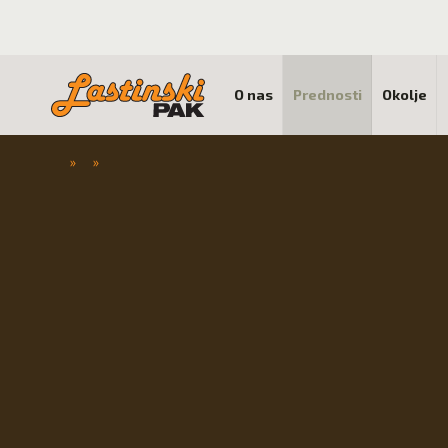
O nas
Prednosti
Okolje
»
»