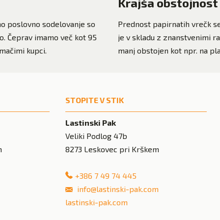
Krajša obstojnost 
tno poslovno sodelovanje so
Prednost papirnatih vrečk se 
čajo. Čeprav imamo več kot 95
je v skladu z znanstvenimi r
mačimi kupci.
manj obstojen kot npr. na plas
STOPITE V STIK
Lastinski Pak
Veliki Podlog 47b
m
8273
Leskovec pri Krškem
+386 7 49 74 445
info@lastinski-pak.com
lastinski-pak.com