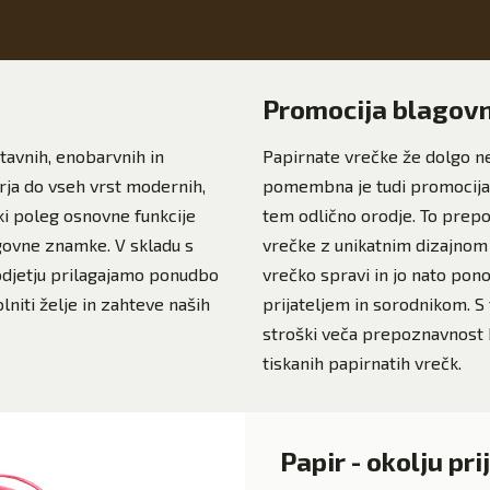
Promocija blagov
tavnih, enobarvnih in
Papirnate vrečke že dolgo ne 
irja do vseh vrst modernih,
pomembna je tudi promocija 
 ki poleg osnovne funkcije
tem odlično orodje. To prepoz
govne znamke. V skladu s
vrečke z unikatnim dizajnom 
djetju prilagajamo ponudbo
vrečko spravi in jo nato pon
lniti želje in zahteve naših
prijateljem in sorodnikom. 
stroški veča prepoznavnost
tiskanih papirnatih vrečk.
Papir - okolju pr