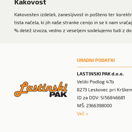
Kakovost
Kakovosten izdelek, zanesljivost in pošteno ter korek
tista načela, ki jih naše stranke cenijo in se k nam vra
% delež izvoza, vedno z veseljem sodelujemo tudi z do
URADNI PODATKI
LASTINSKI PAK d.o.o.
Veliki Podlog 47b
8273
Leskovec pri Krške
ID za DDV: SI56846681
MŠ: 2366398000
Več
»