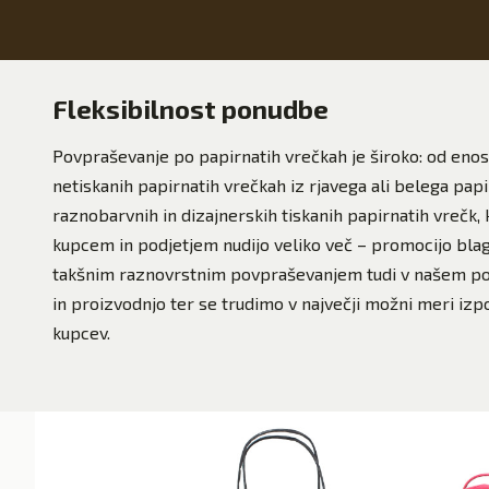
Fleksibilnost ponudbe
Povpraševanje po papirnatih vrečkah je široko: od enos
netiskanih papirnatih vrečkah iz rjavega ali belega pap
raznobarvnih in dizajnerskih tiskanih papirnatih vrečk,
kupcem in podjetjem nudijo veliko več – promocijo bla
takšnim raznovrstnim povpraševanjem tudi v našem po
in proizvodnjo ter se trudimo v največji možni meri izpo
kupcev.