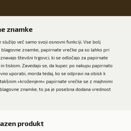
ne znamke
služijo več samo svoji osnovni funkciji. Vse bolj
blagovne znamke, papirnate vrečke pa so lahko pri
navajo številni trgovci, ki se odločajo za papirnate
in tiskom. Zavedajo se, da kupec po nakupu papirnato
ovno uporabi, morda tedaj, ko se odpravi na obisk k
S takšnim »kroženjem« papirnate vrečke se z majhnimi
 blagovne znamke, to pa je posebna dodana vrednost
ijazen produkt